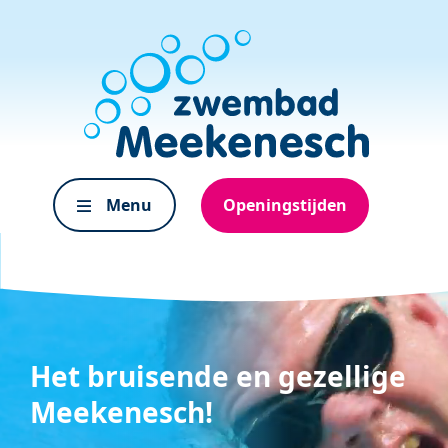
Menu
Openingstijden
Het bruisende en gezellige
Meekenesch!