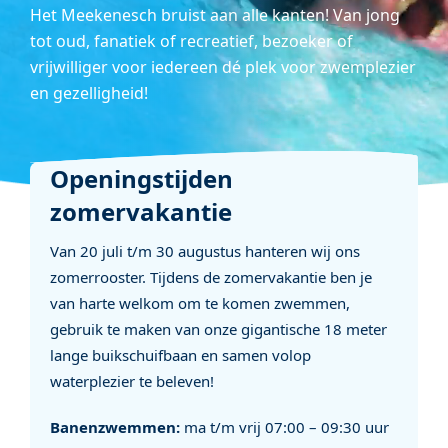
Het Meekenesch bruist aan alle kanten! Van jong
tot oud, fanatiek of recreatief, bezoeker of
vrijwilliger voor iedereen dé plek voor zwemplezier
en gezelligheid!
Openingstijden
zomervakantie
Van 20 juli t/m 30 augustus hanteren wij ons
zomerrooster. Tijdens de zomervakantie ben je
van harte welkom om te komen zwemmen,
gebruik te maken van onze gigantische 18 meter
lange buikschuifbaan en samen volop
waterplezier te beleven!
Banenzwemmen:
ma t/m vrij 07:00 – 09:30 uur