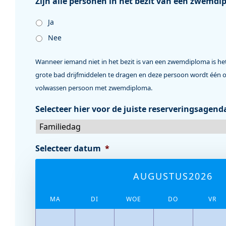
Zijn alle personen in het bezit van een zwemd
Ja
Nee
Wanneer iemand niet in het bezit is van een zwemdiploma is het
grote bad drijfmiddelen te dragen en deze persoon wordt één 
volwassen persoon met zwemdiploma.
Selecteer hier voor de juiste reserveringsagend
Selecteer datum
*
AUGUSTUS2026
MA
DI
WOE
DO
VR