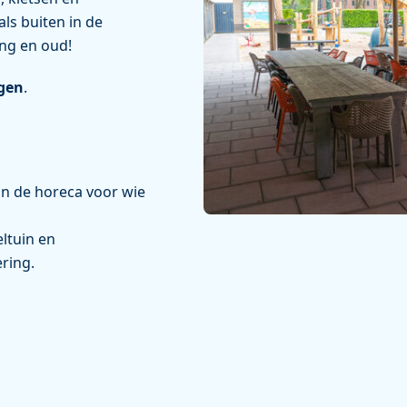
ls buiten in de
ong en oud!
gen
.
n de horeca voor wie
eltuin en
ering.