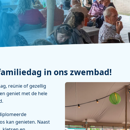
 familiedag in ons zwembad!
ag, reünie of gezellig
en geniet met de hele
d.
ediplomeerde
os kan genieten. Naast
, kletsen en