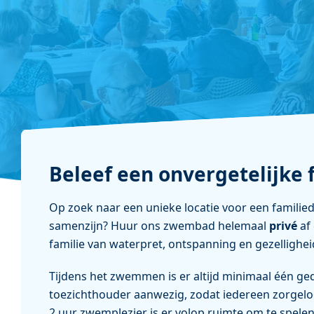
Beleef een onvergetelijke
Op zoek naar een unieke locatie voor een familied
samenzijn? Huur ons zwembad helemaal
privé
af 
familie van waterpret, ontspanning en gezellighei
Tijdens het zwemmen is er altijd minimaal één g
toezichthouder aanwezig, zodat iedereen zorgelo
2 uur zwemplezier is er volop ruimte om te spelen