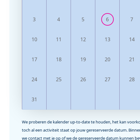
3
4
5
6
7
10
11
12
13
14
17
18
19
20
21
24
25
26
27
28
31
We proberen de kalender up-to-date te houden, het kan voor
toch al een activiteit staat op jouw gereserveerde datum. Bin
we contact met je op of we de gereserveerde datum kunnen be