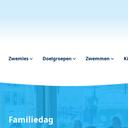
Zwemles
Doelgroepen
Zwemmen
K
Familiedag