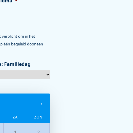
iploma
*
 verplicht om in het
op één begeleid door een
a: Familiedag
ZA
ZON
1
2