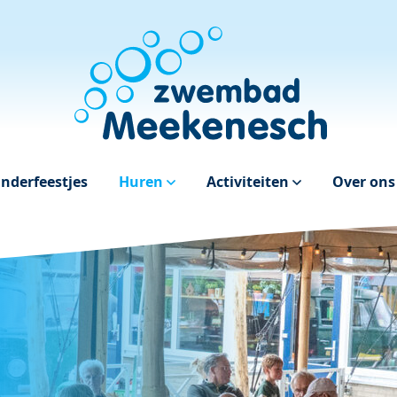
inderfeestjes
Huren
Activiteiten
Over on