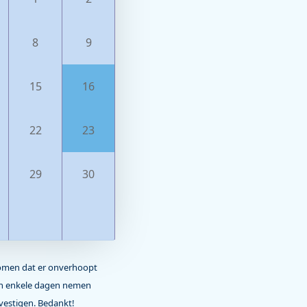
8
9
15
16
22
23
29
30
komen dat er onverhoopt
nen enkele dagen nemen
vestigen. Bedankt!